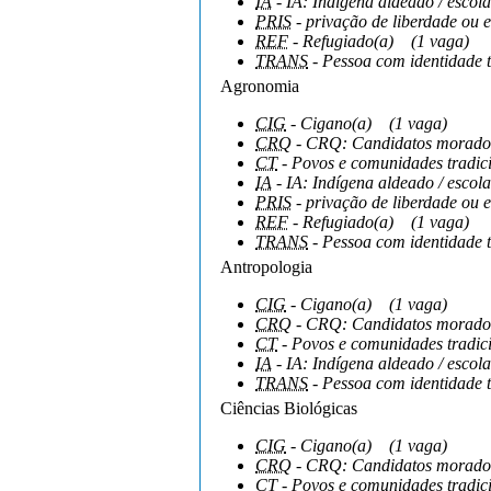
IA
- IA: Indígena aldeado / escola
PRIS
- privação de liberdade ou e
REF
- Refugiado(a)
(1 vaga)
TRANS
- Pessoa com identidade 
Agronomia
CIG
- Cigano(a)
(1 vaga)
CRQ
- CRQ: Candidatos moradore
CT
- Povos e comunidades tradici
IA
- IA: Indígena aldeado / escola
PRIS
- privação de liberdade ou e
REF
- Refugiado(a)
(1 vaga)
TRANS
- Pessoa com identidade 
Antropologia
CIG
- Cigano(a)
(1 vaga)
CRQ
- CRQ: Candidatos moradore
CT
- Povos e comunidades tradici
IA
- IA: Indígena aldeado / escola
TRANS
- Pessoa com identidade 
Ciências Biológicas
CIG
- Cigano(a)
(1 vaga)
CRQ
- CRQ: Candidatos moradore
CT
- Povos e comunidades tradici