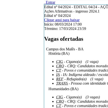
Entrar
Edital nº 04/2024 - EDITAL 04/24 -
Ações Afirmativas - ingresso 2024.1
Edital nº 04/2024
Clique aqui para baixar
Início:
08/03/2024 17:00
Término:
17/03/2024 23:59
Vagas ofertadas
Campus dos Malês - BA
História (BA)
CIG
- Cigano(a)
(1 vaga)
CRQ
- CRQ: Candidatos moradore
CT
- Povos e comunidades tradici
IA
- IA: Indígena aldeado / escola
REF
- Refugiado(a)
(1 vaga)
TRANS
- Pessoa com identidade 
Humanidades (BA)
CIG
- Cigano(a)
(3 vagas)
CRQ
- CRQ: Candidatos moradore
CT
- Povos e comunidades tradici