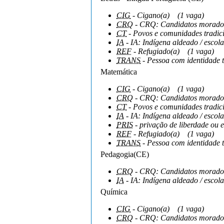
CIG
- Cigano(a)
(1 vaga)
CRQ
- CRQ: Candidatos moradore
CT
- Povos e comunidades tradici
IA
- IA: Indígena aldeado / escola
REF
- Refugiado(a)
(1 vaga)
TRANS
- Pessoa com identidade 
Matemática
CIG
- Cigano(a)
(1 vaga)
CRQ
- CRQ: Candidatos moradore
CT
- Povos e comunidades tradici
IA
- IA: Indígena aldeado / escola
PRIS
- privação de liberdade ou e
REF
- Refugiado(a)
(1 vaga)
TRANS
- Pessoa com identidade 
Pedagogia(CE)
CRQ
- CRQ: Candidatos moradore
IA
- IA: Indígena aldeado / escola
Química
CIG
- Cigano(a)
(1 vaga)
CRQ
- CRQ: Candidatos moradore