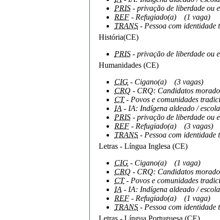
PRIS
- privação de liberdade ou e
REF
- Refugiado(a)
(1 vaga)
TRANS
- Pessoa com identidade 
História(CE)
PRIS
- privação de liberdade ou e
Humanidades (CE)
CIG
- Cigano(a)
(3 vagas)
CRQ
- CRQ: Candidatos moradore
CT
- Povos e comunidades tradici
IA
- IA: Indígena aldeado / escola
PRIS
- privação de liberdade ou e
REF
- Refugiado(a)
(3 vagas)
TRANS
- Pessoa com identidade 
Letras - Língua Inglesa (CE)
CIG
- Cigano(a)
(1 vaga)
CRQ
- CRQ: Candidatos moradore
CT
- Povos e comunidades tradici
IA
- IA: Indígena aldeado / escola
REF
- Refugiado(a)
(1 vaga)
TRANS
- Pessoa com identidade 
Letras - Língua Portuguesa (CE)