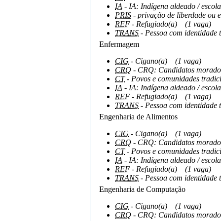
IA
- IA: Indígena aldeado / escola
PRIS
- privação de liberdade ou e
REF
- Refugiado(a)
(1 vaga)
TRANS
- Pessoa com identidade 
Enfermagem
CIG
- Cigano(a)
(1 vaga)
CRQ
- CRQ: Candidatos moradore
CT
- Povos e comunidades tradici
IA
- IA: Indígena aldeado / escola
REF
- Refugiado(a)
(1 vaga)
TRANS
- Pessoa com identidade 
Engenharia de Alimentos
CIG
- Cigano(a)
(1 vaga)
CRQ
- CRQ: Candidatos moradore
CT
- Povos e comunidades tradici
IA
- IA: Indígena aldeado / escola
REF
- Refugiado(a)
(1 vaga)
TRANS
- Pessoa com identidade 
Engenharia de Computação
CIG
- Cigano(a)
(1 vaga)
CRQ
- CRQ: Candidatos moradore